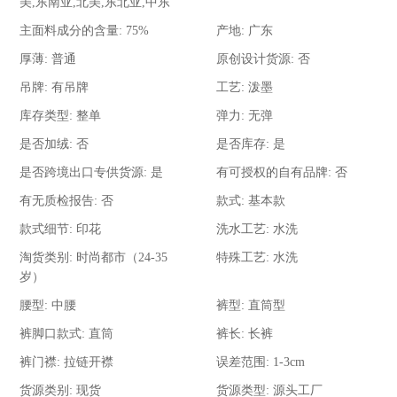
美,东南亚,北美,东北亚,中东
主面料成分的含量:
75%
产地:
广东
厚薄:
普通
原创设计货源:
否
吊牌:
有吊牌
工艺:
泼墨
库存类型:
整单
弹力:
无弹
是否加绒:
否
是否库存:
是
是否跨境出口专供货源:
是
有可授权的自有品牌:
否
有无质检报告:
否
款式:
基本款
款式细节:
印花
洗水工艺:
水洗
淘货类别:
时尚都市（24-35
特殊工艺:
水洗
岁）
腰型:
中腰
裤型:
直筒型
裤脚口款式:
直筒
裤长:
长裤
裤门襟:
拉链开襟
误差范围:
1-3cm
货源类别:
现货
货源类型:
源头工厂