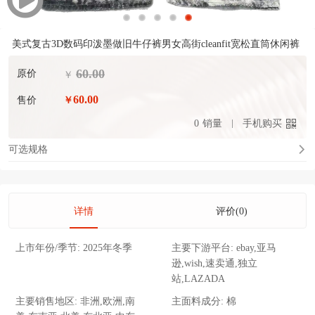
美式复古3D数码印泼墨做旧牛仔裤男女高街cleanfit宽松直筒休闲裤
60.00
原价
￥
60.00
售价
￥
0
销量
手机购买
可选规格
详情
评价(0)
上市年份/季节:
2025年冬季
主要下游平台:
ebay,亚马
逊,wish,速卖通,独立
站,LAZADA
主要销售地区:
非洲,欧洲,南
主面料成分:
棉