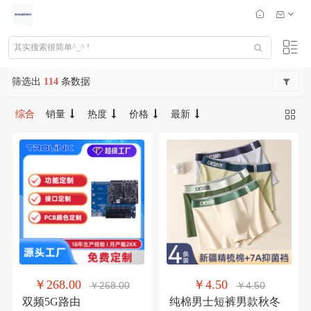
筛选出
114
条数据
综合
销量
热度
价格
最新
￥268.00
￥4.50
￥268.00
￥4.50
双频5G路由
纯棉男士短裤男款秋冬