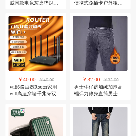
威同款电竞灰桌垫炽细
便携式免插卡户外租房
面职业天然橡胶游批发
直播无限流量上网卡
￥40.00
￥32.00
￥40.00
￥32.00
wifi6路由器Router家用
男士牛仔裤加绒加厚高
wifi高速穿墙千兆5g双频
端弹力修身直筒男士休
工厂直销批发
闲裤子潮流百搭秋冬季