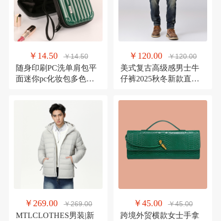
￥14.50
￥120.00
￥14.50
￥120.00
随身印刷PC洗单肩包平
美式复古高级感男士牛
面迷你pc化妆包多色图
仔裤2025秋冬新款直筒
案定晚宴包印花logo
弹力潮牌休闲男款长裤
￥269.00
￥45.00
￥269.00
￥45.00
MTLCLOTHES男装|新
跨境外贸横款女士手拿