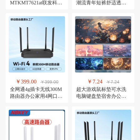
MTKMT7621at联发科无
潮流青年短裤舒适透气
线硬件AC千兆wifiap芯
中腰平角裤头厂家直销
片路由器
￥399.00
￥7.24
￥399.00
￥7.24
全网通4g插卡无线300M
超大游戏鼠标垫可水洗
路由器办公家用4网口全
电脑键盘垫宿舍办公通
屋wifi路由器cpe批发
用防滑男女生桌垫电竞