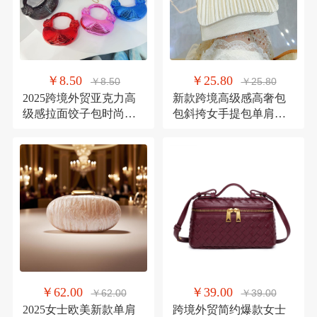
￥8.50
￥25.80
￥8.50
￥25.80
2025跨境外贸亚克力高
新款跨境高级感高奢包
级感拉面饺子包时尚手
包斜挎女手提包单肩百
提包手拎链条包晚宴包
搭晚装包手拿包晚宴包
￥62.00
￥39.00
￥62.00
￥39.00
2025女士欧美新款单肩
跨境外贸简约爆款女士