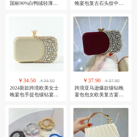
国标90%白鸭绒轻薄短
晚宴包复古石头纹中国
款连帽休闲排骨羽绒服
法棍包风琴百搭单肩斜
潮流
￥34.50
￥37.90
￥34.50
￥37.90
2024新款跨境欧美女士
跨境亚马逊爆款镶钻晚
晚宴包手提包镶钻宴会
宴包包女欧美复古宴会
手拿包礼服包单肩斜挎
包百搭礼服晚装手拿包