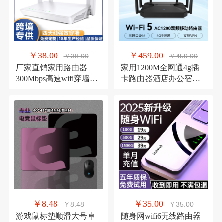
￥38.00
￥459.00
￥38.00
￥459.00
厂家直销家用路由器
家用1200M全网通4g插
300Mbps高速wifi穿墙无
卡路由器酒店办公宿舍
线路由器Router
千兆wifi无线CPE批发
￥8.48
￥35.00
￥8.48
￥35.00
游戏鼠标垫顺滑大号卓
随身网wifi6无线路由器