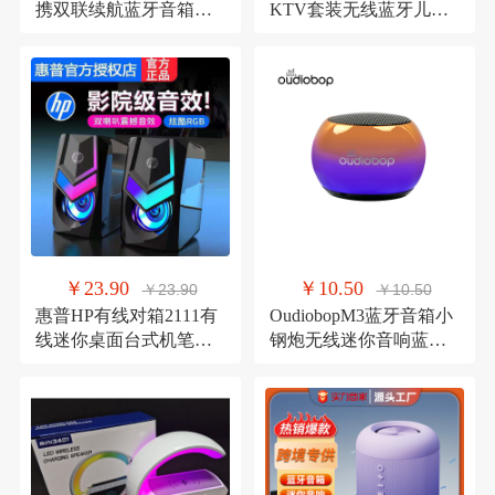
携双联续航蓝牙音箱琉
KTV套装无线蓝牙儿童
璃水晶音响
户外露营音箱一体唱歌
￥23.90
￥10.50
￥23.90
￥10.50
惠普HP有线对箱2111有
OudiobopM3蓝牙音箱小
线迷你桌面台式机笔记
钢炮无线迷你音响蓝牙
本USB供电小音箱
5.3便携户外