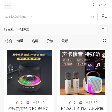
筛选出
6
条数据
综合
销量
热度
价格
最新
￥15.40
￥15.50
￥15.40
￥15.50
跨境热卖黑金RGB灯便
K12蓝牙音响麦克风家庭