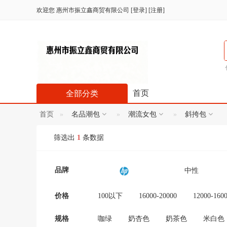
欢迎您
惠州市振立鑫商贸有限公司
[
登录
] [
注册
]
首页
全部分类
首页
名品潮包
潮流女包
斜挎包
筛选出
1
条数据
品牌
中性
妮小小
TF卡
价格
100以下
16000-20000
12000-160
300-600
100-300
20000以上
艺涧饰品
HK
规格
咖绿
奶杏色
奶茶色
米白色