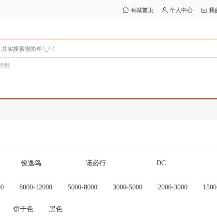
商城首页
个人中心
我
包包
俊逸鸟
诺必行
DC
Ceamere
SMARE/十镁
行星达
00
8000-12000
5000-8000
3000-5000
2000-3000
1500
其他
未设置品牌
OEM
饼干色
黑色