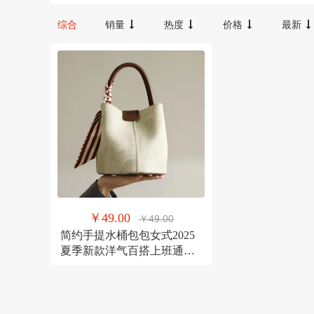
宝宝咪
汉唐臻品
综合
销量
热度
价格
最新
FX
Oudiobop
卫域（数码）
梦族
NBKEY
yuncore/云联友科
YWBIN
和顺圣
其它
探峰者
裕轩
￥49.00
￥49.00
简约手提水桶包包女式2025
夏季新款洋气百搭上班通勤
单肩斜挎包