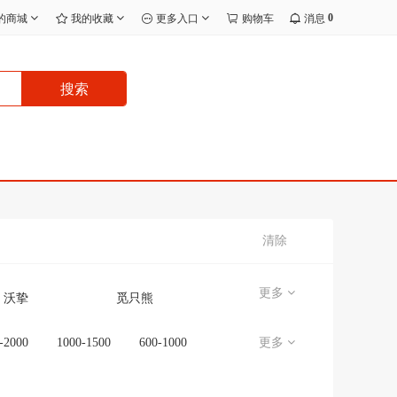
0
的商城
我的收藏
更多入口
购物车
消息
搜索
清除
更多
沃挚
觅只熊
宸效
无品牌/无注册商标
-2000
1000-1500
600-1000
更多
无
J.I.Y