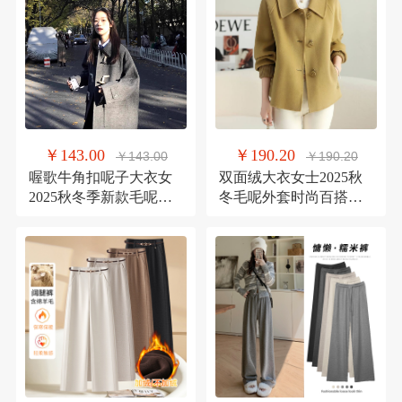
￥143.00
￥190.20
￥143.00
￥190.20
喔歌牛角扣呢子大衣女
双面绒大衣女士2025秋
2025秋冬季新款毛呢外
冬毛呢外套时尚百搭小
套高级感小个子慵懒风
个子短款双面呢上衣潮