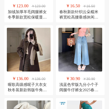
￥123.00
￥16.50
￥123.00
￥16.50
加绒加厚羊毛阔腿裤女
春秋新款针织云朵糯米
冬季新款宽松保暖显瘦
裤宽松高腰垂感休闲阔
休闲裤窄版直筒长裤
腿裤慵懒窄版拖地裤子
￥136.00
￥30.90
￥136.00
￥30.90
喔歌高级感呢子大衣女
浅蓝色窄版九分小个子
秋冬装新款韩版牛角扣
阔腿牛仔裤女2025春秋
中长款小个子毛呢外套
新款高腰显瘦直筒裤子