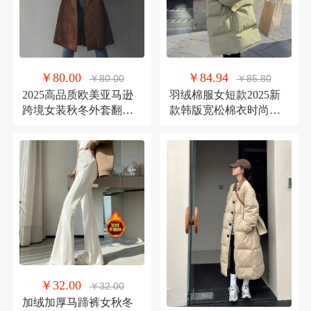
￥80.00
￥84.94
￥80.00
￥85.80
2025高品质欧美亚马逊
羽绒棉服女短款2025新
跨境女装秋冬外套翻领
款韩版宽松棉衣时尚绿
麂皮绒长款风衣外套
色连帽面包工装棉袄
￥32.00
￥32.00
加绒加厚马蹄裤女秋冬