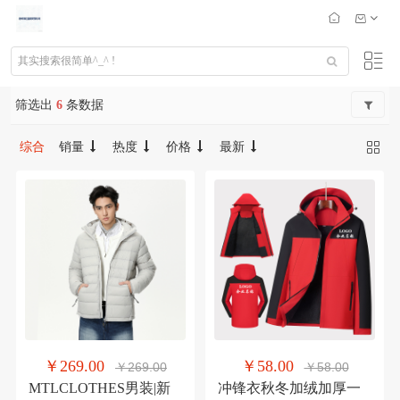
筛选出
6
条数据
综合
销量
热度
价格
最新
￥269.00
￥58.00
￥269.00
￥58.00
MTLCLOTHES男装|新
冲锋衣秋冬加绒加厚一