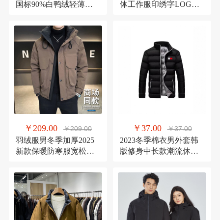
国标90%白鸭绒轻薄短
体工作服印绣字LOGO
款连帽休闲排骨羽绒服
上班外套企业工装劳保
潮流
服
￥209.00
￥37.00
￥209.00
￥37.00
羽绒服男冬季加厚2025
2023冬季棉衣男外套韩
新款保暖防寒服宽松大
版修身中长款潮流休闲
码户外冲锋衣工装外套
加厚羽绒棉服保暖大衣