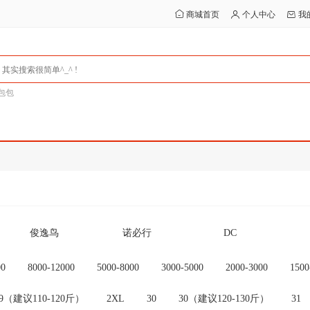
商城首页
个人中心
我
包包
俊逸鸟
诺必行
DC
Ceamere
SMARE/十镁
行星达
00
8000-12000
5000-8000
3000-5000
2000-3000
1500
其他
未设置品牌
OEM
29（建议110-120斤）
2XL
30
30（建议120-130斤）
31