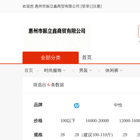
欢迎您
惠州市振立鑫商贸有限公司
[
登录
] [
注册
]
首页
全部分类
首页
时尚服饰
男装
休闲裤
筛选出
6
条数据
品牌
中性
妮小小
TF卡
价格
100以下
16000-20000
12000-160
300-600
100-300
20000以上
艺涧饰品
HK
规格
28
28（建议100-110斤)
29