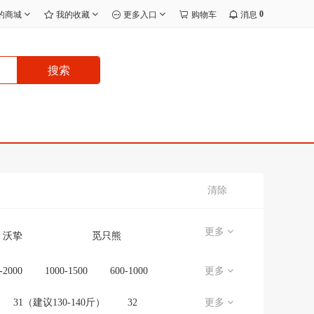
0
的商城
我的收藏
更多入口
购物车
消息
搜索
清除
更多
沃挚
觅只熊
宸效
无品牌/无注册商标
-2000
1000-1500
600-1000
更多
无
J.I.Y
31（建议130-140斤）
32
更多