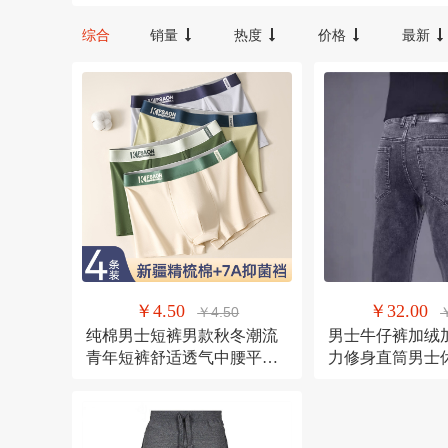
32（建议140-150斤）
33
33（建
宝宝咪
汉唐臻品
综合
销量
热度
价格
最新
38（建议185-200斤）
3XL
4XL
FX
Oudiobop
XXL
XXXL
卡其色
图色
卫域（数码）
梦族
灰色（常规）
白色
绿色
蓝
NBKEY
yuncore/云联友科
YWBIN
和顺圣
其它
探峰者
裕轩
￥4.50
￥32.00
￥4.50
纯棉男士短裤男款秋冬潮流
男士牛仔裤加绒
青年短裤舒适透气中腰平角
力修身直筒男士
裤头厂家直销
流百搭秋冬季