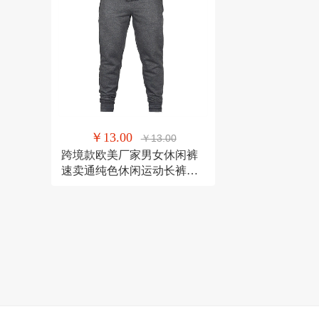
￥13.00
￥13.00
跨境款欧美厂家男女休闲裤
速卖通纯色休闲运动长裤抓
绒男卫裤