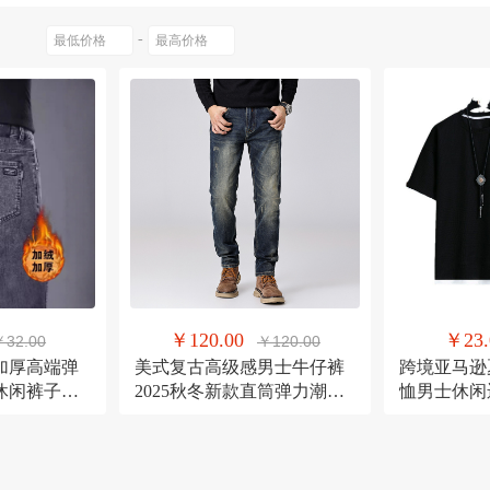
议150-160斤）
34
34（建议160-170斤）
36
36（建议170
绕指柔
三丽鸥
易帛
-
835木绿
835浅灰
835浅绿
835浅黄
835米杏
8
乔治斑马
other/其他
集思源
lan
宝蓝色
桔红色
浅灰色
浅灰黑腰边
深棕色
深灰
零点之约
MC/迈从
狼途
色
藏青色
黑色
黑色（加绒）
黑色（常规）
MTK
汇旭
棉熙
菡儿
宏爽服饰
月雨美
旗尼特
丰吉
万林
金圣斯
￥120.00
￥23.
￥32.00
￥120.00
加厚高端弹
美式复古高级感男士牛仔裤
跨境亚马逊
休闲裤子潮
2025秋冬新款直筒弹力潮牌
恤男士休闲
休闲男款长裤
气短裤套装