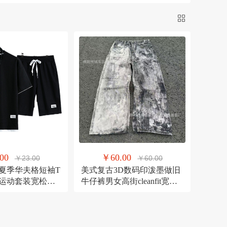
-185斤）
38
经声今世
长兴弘
35酒红
L
M
S
XL
gtu（鼠标）
银雕
色
深灰黑腰边
灰色（加绒）
否
是
翊町轩
苒菊
绒感
仙羽姿
/kingsons
12
00
￥60.00
￥23.00
￥60.00
夏季华夫格短袖T
美式复古3D数码印泼墨做旧
运动套装宽松透
牛仔裤男女高街cleanfit宽松
直筒休闲裤