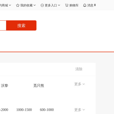
0
的商城
我的收藏
更多入口
购物车
消息
搜索
清除
更多
沃挚
觅只熊
宸效
无品牌/无注册商标
无
J.I.Y
-2000
1000-1500
600-1000
更多