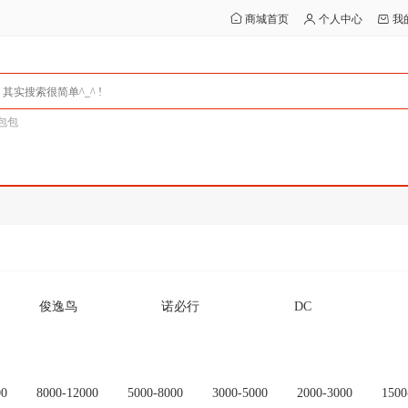
商城首页
个人中心
我
包包
俊逸鸟
诺必行
DC
Ceamere
SMARE/十镁
行星达
其他
未设置品牌
OEM
00
8000-12000
5000-8000
3000-5000
2000-3000
1500