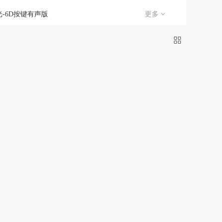
经声今世
长兴弘
-6D按键有声版
更多
gtu（鼠标）
银雕
否
是
翊町轩
苒菊
绒感
仙羽姿
/kingsons
12