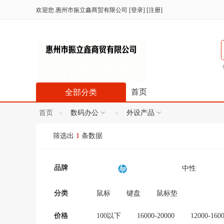
欢迎您
惠州市振立鑫商贸有限公司
[
登录
] [
注册
]
首页
全部分类
首页
数码办公
外设产品
筛选出
1
条数据
品牌
中性
妮小小
TF卡
分类
鼠标
键盘
鼠标垫
艺涧饰品
HK
价格
100以下
16000-20000
12000-160