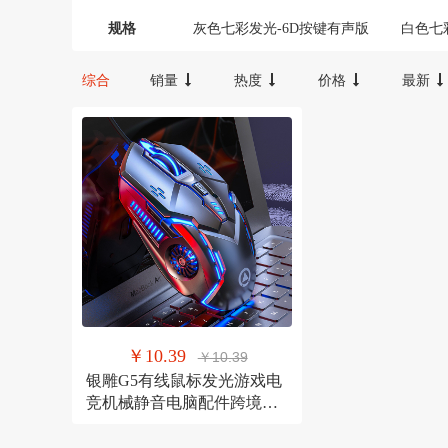
300-600
100-300
20000以上
宝宝咪
汉唐臻品
规格
灰色七彩发光-6D按键有声版
白色七
黑色七彩发光-6D按键有声版
黑色七
FX
Oudiobop
综合
销量
热度
价格
最新
卫域（数码）
梦族
NBKEY
yuncore/云联友科
YWBIN
和顺圣
其它
探峰者
裕轩
￥10.39
￥10.39
银雕G5有线鼠标发光游戏电
竞机械静音电脑配件跨境私
模亚马逊批发