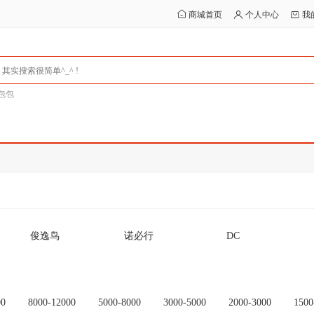
商城首页
个人中心
我
包包
俊逸鸟
诺必行
DC
Ceamere
SMARE/十镁
行星达
其他
未设置品牌
OEM
00
8000-12000
5000-8000
3000-5000
2000-3000
1500