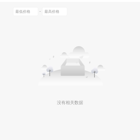
绕指柔
三丽鸥
易帛
-
乔治斑马
other/其他
集思源
lan
零点之约
MC/迈从
狼途
MTK
汇旭
棉熙
菡儿
宏爽服饰
月雨美
旗尼特
丰吉
万林
金圣斯
没有相关数据