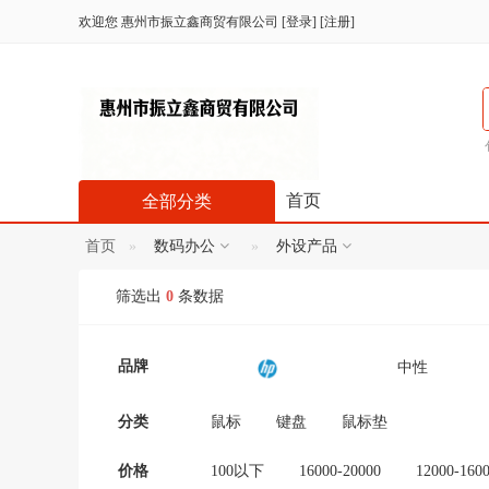
欢迎您
惠州市振立鑫商贸有限公司
[
登录
] [
注册
]
首页
全部分类
首页
数码办公
外设产品
筛选出
0
条数据
品牌
中性
妮小小
TF卡
分类
鼠标
键盘
鼠标垫
艺涧饰品
HK
价格
100以下
16000-20000
12000-160