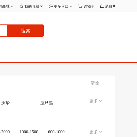
0
的商城
我的收藏
更多入口
购物车
消息
搜索
清除
更多
沃挚
觅只熊
宸效
无品牌/无注册商标
无
J.I.Y
-2000
1000-1500
600-1000
更多