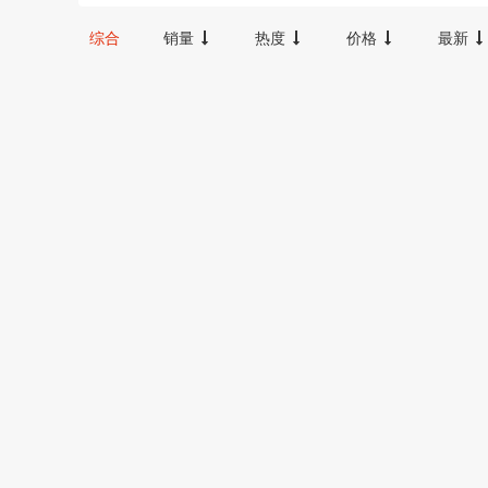
300-600
100-300
20000以上
宝宝咪
汉唐臻品
综合
销量
热度
价格
最新
FX
Oudiobop
卫域（数码）
梦族
NBKEY
yuncore/云联友科
YWBIN
和顺圣
其它
探峰者
裕轩