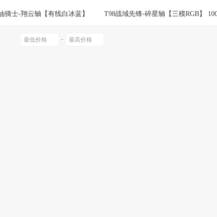
绕指柔
三丽鸥
易帛
奶油骑士-翔云轴【有线白冰蓝】
T98战域先锋-碎星轴【三模RGB】 100
8海盐-青轴【有线白冰蓝】停产
T98硝基玩家-碎星轴【三模RGB】 100
乔治斑马
other/其他
集思源
lan
-
h
T98硝基玩家-青轴【三模RGB】 5000mAh
T98绿影幻境-璃魄轴【
零点之约
MC/迈从
狼途
Ah
MTK
汇旭
棉熙
菡儿
宏爽服饰
月雨美
旗尼特
丰吉
万林
金圣斯