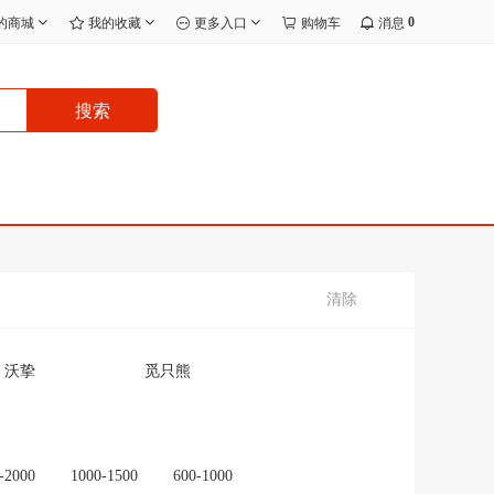
0
的商城
我的收藏
更多入口
购物车
消息
搜索
清除
沃挚
觅只熊
宸效
无品牌/无注册商标
无
J.I.Y
-2000
1000-1500
600-1000