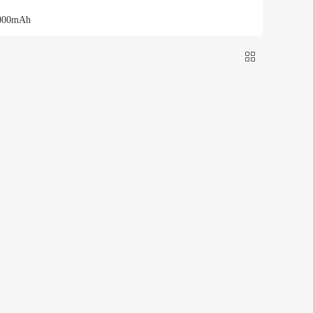
经声今世
长兴弘
00mAh
00mAh
gtu（鼠标）
银雕
三模RGB】10000mAh
否
是
翊町轩
苒菊
绒感
仙羽姿
/kingsons
12