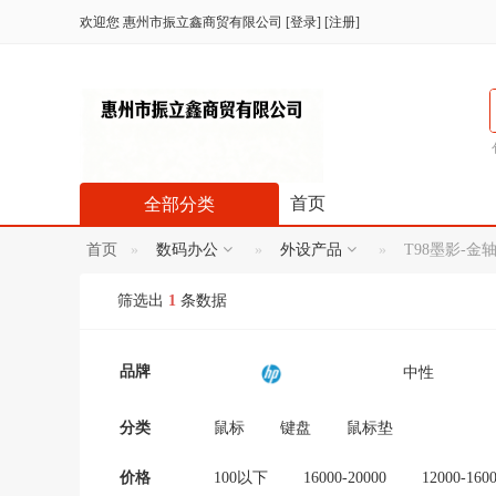
欢迎您
惠州市振立鑫商贸有限公司
[
登录
] [
注册
]
首页
全部分类
首页
数码办公
外设产品
T98墨影-
筛选出
1
条数据
品牌
中性
妮小小
TF卡
分类
鼠标
键盘
鼠标垫
艺涧饰品
HK
价格
100以下
16000-20000
12000-160