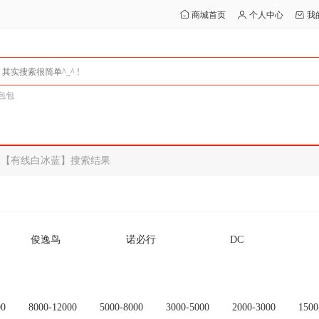
商城首页
个人中心
我
包包
金轴【有线白冰蓝】搜索结果
俊逸鸟
诺必行
DC
Ceamere
SMARE/十镁
行星达
其他
未设置品牌
OEM
00
8000-12000
5000-8000
3000-5000
2000-3000
1500