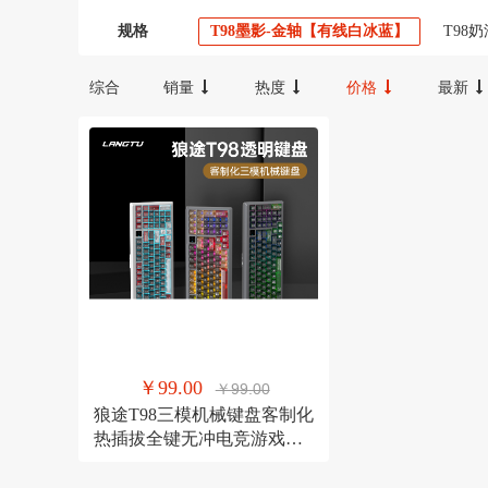
300-600
100-300
20000以上
宝宝咪
汉唐臻品
规格
T98墨影-金轴【有线白冰蓝】
T98
T98星海-翔云轴【有线白冰蓝】
T9
FX
Oudiobop
综合
销量
热度
价格
最新
T98硝基玩家-红轴【三模RGB】 5000mA
卫域（数码）
梦族
T98赤瞳骇客-璃魄轴【三模RGB】10000m
NBKEY
yuncore/云联友科
YWBIN
和顺圣
其它
探峰者
裕轩
￥99.00
￥99.00
狼途T98三模机械键盘客制化
热插拔全键无冲电竞游戏办
公专用键盘