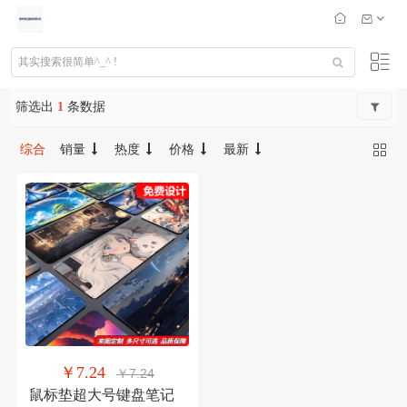
筛选出
1
条数据
综合
销量
热度
价格
最新
￥7.24
￥7.24
鼠标垫超大号键盘笔记