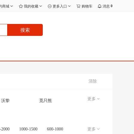
0
的商城
我的收藏
更多入口
购物车
消息
搜索
清除
更多
沃挚
觅只熊
宸效
无品牌/无注册商标
无
J.I.Y
-2000
1000-1500
600-1000
更多