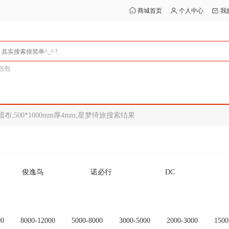
商城首页
个人中心
我
包包
布;500*1000mm厚4mm;星梦绮旅搜索结果
俊逸鸟
诺必行
DC
Ceamere
SMARE/十镁
行星达
其他
未设置品牌
OEM
00
8000-12000
5000-8000
3000-5000
2000-3000
1500