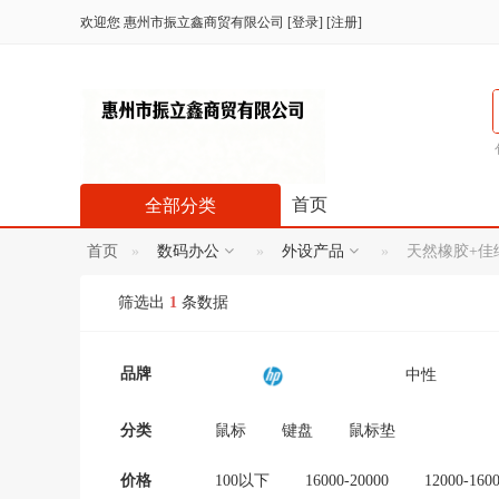
欢迎您
惠州市振立鑫商贸有限公司
[
登录
] [
注册
]
首页
全部分类
首页
数码办公
外设产品
天然橡胶+佳绩
筛选出
1
条数据
品牌
中性
妮小小
TF卡
分类
鼠标
键盘
鼠标垫
艺涧饰品
HK
价格
100以下
16000-20000
12000-160