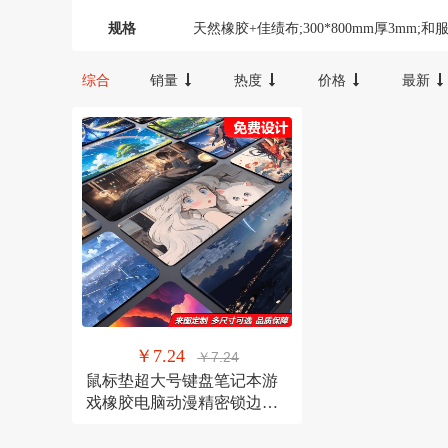
300-600
100-300
20000以上
宝宝咪
汉唐臻品
规格
天然橡胶+佳绩布;300*800mm厚3mm;和
天然橡胶+佳绩布;300*800mm厚3mm;幻
FX
Oudiobop
综合
销量
热度
价格
最新
天然橡胶+佳绩布;300*800mm厚3mm;旗
卫域（数码）
梦族
天然橡胶+佳绩布;300*800mm厚3mm;樱
NBKEY
yuncore/云联友科
天然橡胶+佳绩布;300*800mm厚3mm;水
天然橡胶+佳绩布;300*800mm厚3mm;烟
YWBIN
和顺圣
天然橡胶+佳绩布;300*800mm厚3mm;雨
其它
探峰者
天然橡胶+佳绩布;300*800mm厚4mm;和
裕轩
天然橡胶+佳绩布;300*800mm厚4mm;幻
天然橡胶+佳绩布;300*800mm厚4mm;旗
￥7.24
￥7.24
鼠标垫超大号键盘笔记本游
天然橡胶+佳绩布;300*800mm厚4mm;樱
戏橡胶电脑动漫精密锁边动
漫风加厚桌垫
天然橡胶+佳绩布;300*800mm厚4mm;水