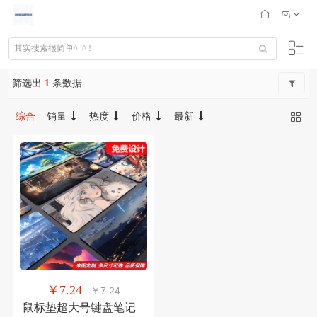
筛选出
1
条数据
综合
销量
热度
价格
最新
￥7.24
￥7.24
鼠标垫超大号键盘笔记