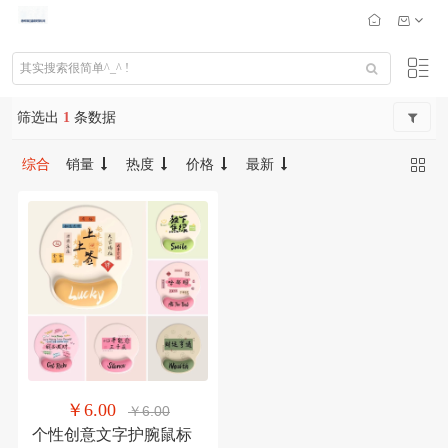
筛选出
1
条数据
综合
销量
热度
价格
最新
￥6.00
￥6.00
个性创意文字护腕鼠标