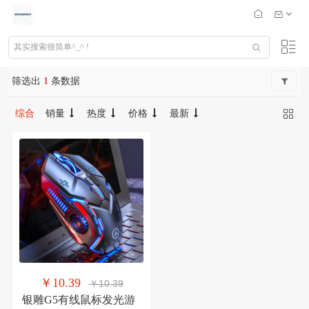
筛选出
1
条数据
综合
销量
热度
价格
最新
￥10.39
￥10.39
银雕G5有线鼠标发光游