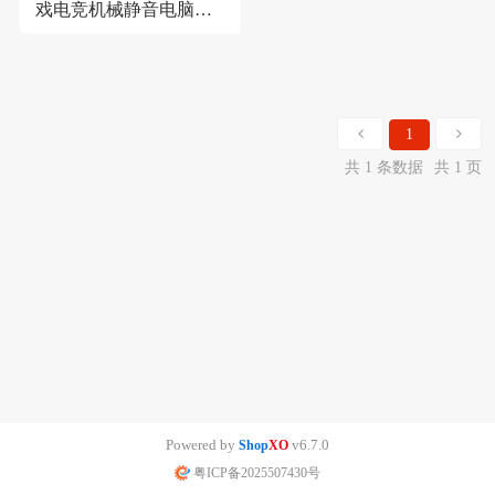
戏电竞机械静音电脑配
件跨境私模亚马逊批发
1
共 1 条数据
共 1 页
Powered by
v6.7.0
Shop
XO
粤ICP备2025507430号