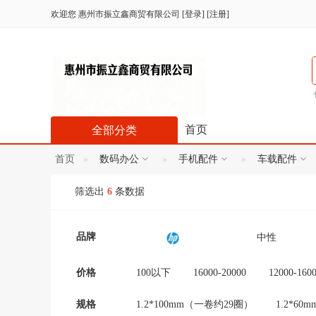
欢迎您
惠州市振立鑫商贸有限公司
[
登录
] [
注册
]
首页
全部分类
首页
数码办公
手机配件
车载配件
筛选出
6
条数据
品牌
中性
妮小小
TF卡
价格
100以下
16000-20000
12000-160
300-600
100-300
20000以上
艺涧饰品
HK
规格
1.2*100mm（一卷约29圈）
1.2*6