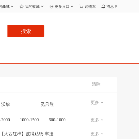
0
的商城
我的收藏
更多入口
购物车
消息
搜索
清除
更多
沃挚
觅只熊
宸效
无品牌/无注册商标
-2000
1000-1500
600-1000
更多
无
J.I.Y
【大西红柿】皮绳贴纸-车挂
更多