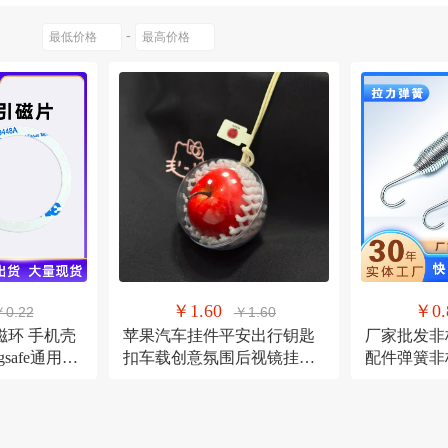
色-大号【加厚】
不锈钢原色-小号【加厚】
不锈钢金色-大号金
绕指柔
三丽鸥
易帛
-
不锈钢金色-小号【加厚】
保护壳大红苹果【挂件】8CM
保护
乔治斑马
other/其他
集思源
lan
小苹果条纹红【挂件】5cm
保护壳小青苹果【挂件】5CM
定制
零点之约
MC/迈从
狼途
苹果【红格蝴蝶结】
普通大红苹果【红格蝴蝶结】包装袋款
普
小红苹果【挂件】贴纸款
普通小青苹果【挂件】贴纸款
普通小黄
MTK
汇旭
棉熙
色（保色电镀）
非标具体咨询客服
菡儿
宏爽服饰
月雨美
旗尼特
丰吉
万林
金圣斯
￥1.60
￥0.
0.22
￥1.60
磁环 手机壳
苹果汽车挂件平安出行钥匙
厂家批发非
safe通用磁
扣车载创意氛围后视镜挂饰
配件弹簧非
挂件网红摆件
镀镍