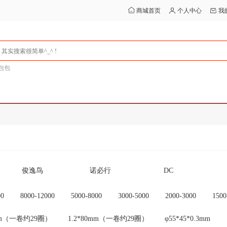
商城首页
个人中心
我
包包
俊逸鸟
诺必行
DC
Ceamere
SMARE/十镁
行星达
00
8000-12000
5000-8000
3000-5000
2000-3000
1500
其他
未设置品牌
OEM
0mm（一卷约29圈）
1.2*80mm（一卷约29圈）
φ55*45*0.3mm