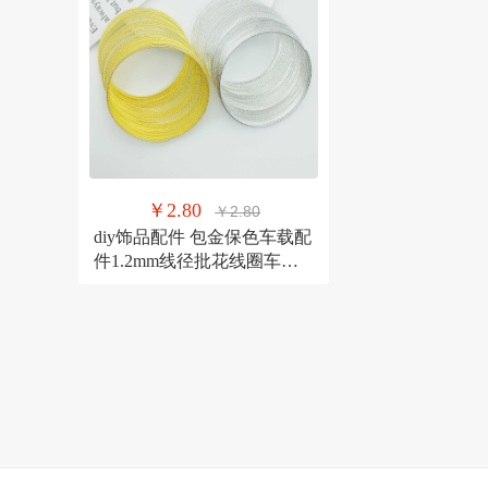
￥2.80
￥2.80
diy饰品配件 包金保色车载配
件1.2mm线径批花线圈车挂
圈 现货