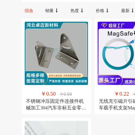
【黄格领结】大梨子-车挂
不锈钢原
宝宝咪
汉唐臻品
综合
销量
热度
价格
最新
不锈钢金色-大号金色卷边款【加厚】
FX
Oudiobop
保护壳小红苹果【挂件】5cm
保护壳
卫域（数码）
梦族
拉丝蓝膜带胶冲513国产胶
普通大红
普通大青苹果【绿格蝴蝶结】
普通
NBKEY
yuncore/云联友科
来样定制
金色（保色电镀）
银
YWBIN
和顺圣
其它
探峰者
裕轩
￥0.50
￥0.22
￥0.50
￥
不锈钢冲压固定件连接件机
无线充引磁片引
械加工304汽车非标五金零配
车载手机支架Mag
件冲压加工
吸环铁片