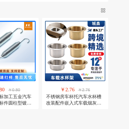
色【加厚】
经声今世
长兴弘
壳大黄苹果【挂件】8CM
gtu（鼠标）
银雕
咨询客服
拉丝蓝膜9448国产胶
否
是
通大青苹果【皮绳贴纸款】
梨【小号】皮绳贴纸
来图定制
翊町轩
苒菊
绒感
仙羽姿
/kingsons
12
80
￥2.76
￥0.80
￥2.76
标加工五金汽车
不锈钢房车杯托汽车水杯槽
标件圆柱型镀锌
改装配件嵌入式车载烟灰缸
沙发游艇杯架