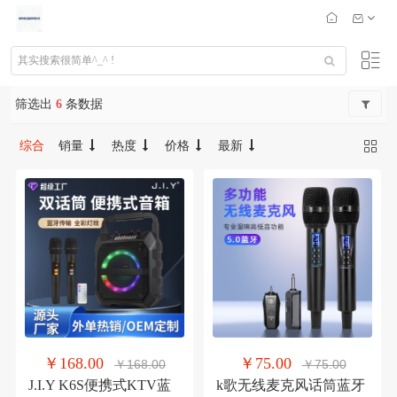
筛选出
6
条数据
综合
销量
热度
价格
最新
￥168.00
￥75.00
￥168.00
￥75.00
J.I.Y K6S便携式KTV蓝
k歌无线麦克风话筒蓝牙