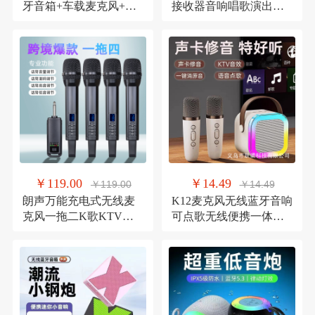
牙音箱+车载麦克风+无
接收器音响唱歌演出专
线领夹麦克风
业家用混响高低音
￥119.00
￥14.49
￥119.00
￥14.49
朗声万能充电式无线麦
K12麦克风无线蓝牙音响
克风一拖二K歌KTV用
可点歌无线便携一体机
家用演唱歌音响通用话
家庭KTV套装儿童K歌
筒