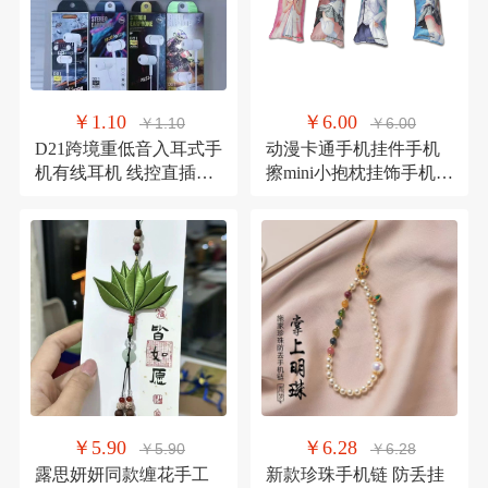
￥1.10
￥6.00
￥1.10
￥6.00
D21跨境重低音入耳式手
动漫卡通手机挂件手机
机有线耳机 线控直插带
擦mini小抱枕挂饰手机链
麦新款潮流游戏耳机
来图厂家直销公仔
￥5.90
￥6.28
￥5.90
￥6.28
露思妍妍同款缠花手工
新款珍珠手机链 防丢挂