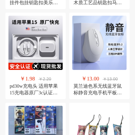
挂件包挂钥匙扣美乐蒂
木质工艺品钥匙扣马年
KITTY公仔串珠链挂链
挂件车载包包手机装饰
￥1.98
￥13.00
￥2.20
￥13.00
pd30w充电头 适用苹果
莫兰迪色系无线蓝牙鼠
15充电器原厂3c认证快
标静音充电手机平板笔
充头苹果16手机数据线
记本电脑电竞办公双模