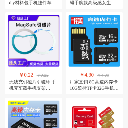
diy材料包手机挂件车挂
绳手腕款高级感女生手
钥匙柚子叶挂饰吊坠
机挂饰U盘小挂件
￥0.22
￥4.30
￥0.22
￥4.30
无线充引磁片引磁环 手
厂家直销 8G高速内存卡
机壳车载手机支架
16G监控TF卡32G手机
Magsafe通用磁吸环铁片
128G相机64G行车记录
仪