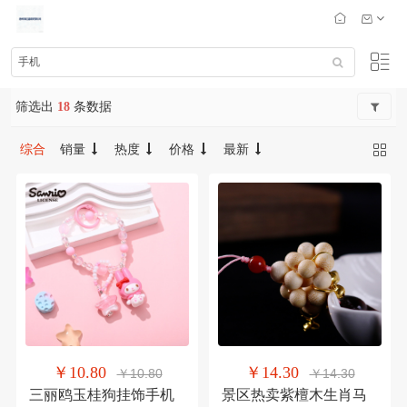
筛选出
18
条数据
综合
销量
热度
价格
最新
￥10.80
￥14.30
￥10.80
￥14.30
三丽鸥玉桂狗挂饰手机
景区热卖紫檀木生肖马