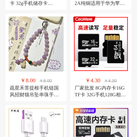
卡 32g手机储存卡
2A纯铜适用于华为苹果
64gC10高速批发内存卡
小米手机快充充电线
￥8.00
￥4.30
￥8.00
￥4.30
疏星禾菩提根手机链国
厂家批发 8G内存卡16G
风招财猫吊坠串珠手腕
TF卡 32G手机128G相机
款手机挂绳钥匙链防丢
64G监控行车记录仪4G